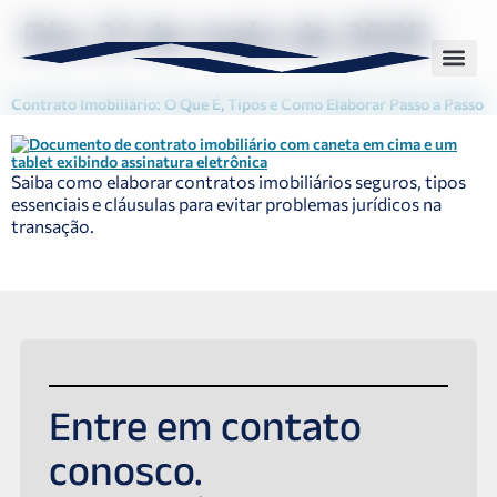
Dia:
21 de maio de 2025
Contrato Imobiliário: O Que É, Tipos e Como Elaborar Passo a Passo
Sobre nós
Nossas solu
Saiba como elaborar contratos imobiliários seguros, tipos
essenciais e cláusulas para evitar problemas jurídicos na
transação.
Entre em contato
conosco.