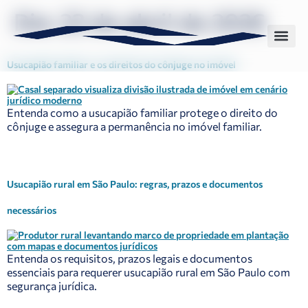
Dia:
23 de abril de 2026
Usucapião familiar e os direitos do cônjuge no imóvel
Sobre nós
Nossas solu
Entenda como a usucapião familiar protege o direito do
cônjuge e assegura a permanência no imóvel familiar.
Usucapião rural em São Paulo: regras, prazos e documentos
necessários
Entenda os requisitos, prazos legais e documentos
essenciais para requerer usucapião rural em São Paulo com
segurança jurídica.