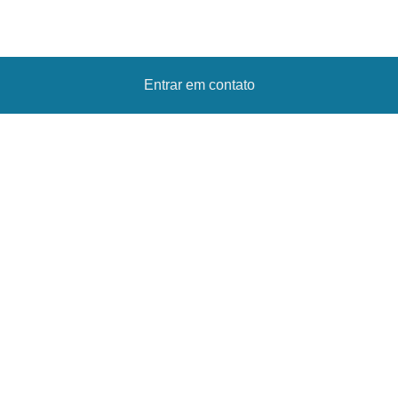
Entrar em contato