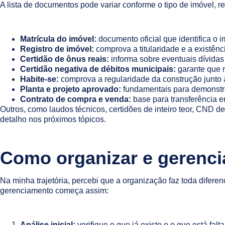
A lista de documentos pode variar conforme o tipo de imóvel, r
Matrícula do imóvel:
documento oficial que identifica o i
Registro de imóvel:
comprova a titularidade e a existênc
Certidão de ônus reais:
informa sobre eventuais dívidas 
Certidão negativa de débitos municipais:
garante que n
Habite-se:
comprova a regularidade da construção junto à
Planta e projeto aprovado:
fundamentais para demonstra
Contrato de compra e venda:
base para transferência en
Outros, como laudos técnicos, certidões de inteiro teor, CND d
detalho nos próximos tópicos.
Como organizar e gerenci
Na minha trajetória, percebi que a organização faz toda dife
gerenciamento começa assim:
Análise inicial:
verifique o que já existe e o que está falt